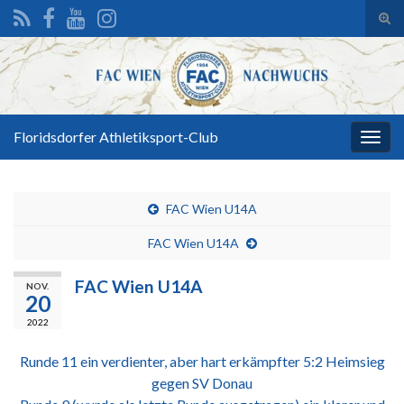
Suc
ums
Search for:
Floridsdorfer Athletiksport-Club
Navi
umsc
FAC Wien U14A
FAC Wien U14A
FAC Wien U14A
NOV.
20
2022
Runde 11 ein verdienter, aber hart erkämpfter 5:2 Heimsieg
gegen SV Donau