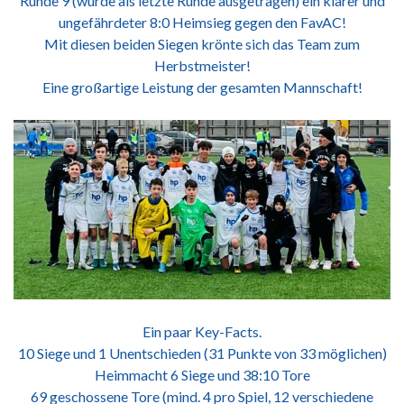
Runde 9 (wurde als letzte Runde ausgetragen) ein klarer und
ungefährdeter 8:0 Heimsieg gegen den FavAC!
Mit diesen beiden Siegen krönte sich das Team zum
Herbstmeister!
Eine großartige Leistung der gesamten Mannschaft!
Ein paar Key-Facts.
10 Siege und 1 Unentschieden (31 Punkte von 33 möglichen)
Heimmacht 6 Siege und 38:10 Tore
69 geschossene Tore (mind. 4 pro Spiel, 12 verschiedene