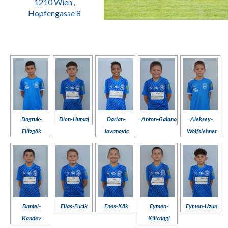
1210 Wien ,
Hopfengasse 8
Dogruk-
Dion-Humaj
Darian-
Anton-Galano
Aleksey-
Filizgök
Jovanovic
Wolfslehner
Daniel-
Elias-Fucik
Enes-Kök
Eymen-
Eymen-Uzun
Kandev
Kilicdagi