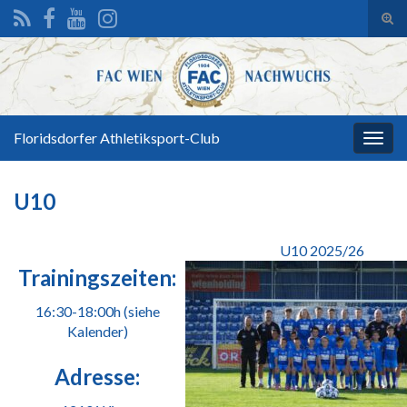
Suc
ums
Search for:
Floridsdorfer Athletiksport-Club
Navi
umsc
U10
U10 2025/26
Trainingszeiten:
16:30-18:00h (siehe
Kalender)
Adresse: