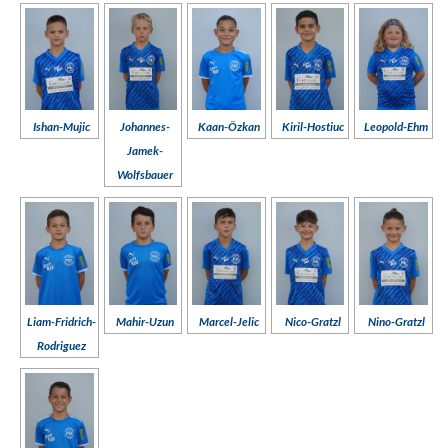
Ishan-Mujic
Johannes-
Kaan-Özkan
Kiril-Hostiuc
Leopold-Ehm
Jamek-
Wolfsbauer
Liam-Fridrich-
Mahir-Uzun
Marcel-Jelic
Nico-Gratzl
Nino-Gratzl
Rodriguez