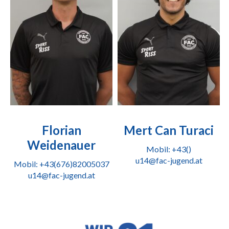
Florian
Mert Can Turaci
Weidenauer
Mobil: +43()
u14@fac-jugend.at
Mobil: +43(676)82005037
u14@fac-jugend.at