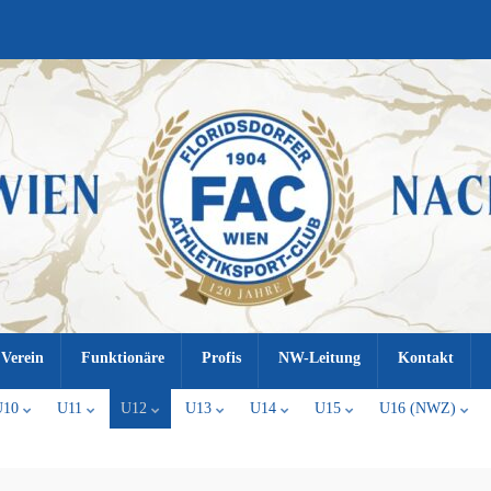
Verein
Funktionäre
Profis
NW-Leitung
Kontakt
U10
U11
U12
U13
U14
U15
U16 (NWZ)