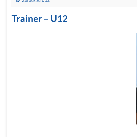
Zurück zu
U12
Trainer – U12