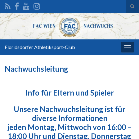
Suc
ums
Search for:
Floridsdorfer Athletiksport-Club
Navi
umsc
Nachwuchsleitung
Info für Eltern und Spieler
Unsere Nachwuchsleitung ist für
diverse Informationen
jeden Montag, Mittwoch von 16:00 –
18:00 Uhr und Dienstag, Donnerstag