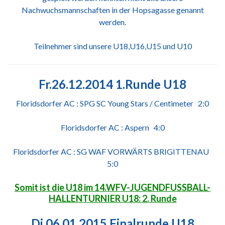
Nachwuchsmannschaften in der Hopsagasse genannt
werden.
Teilnehmer sind unsere U18,U16,U15 und U10
Fr.26.12.2014 1.Runde U18
Floridsdorfer AC : SPG SC Yo
ung Sta
rs / Centimeter 2:0
Floridsdorfer AC : Aspern 4:0
Floridsdorfer AC : SG WAF
VORWÄRTS B
R
IGITTENAU
5:0
Somit ist die U18 im 14.WFV-JUGENDFUSSBALL-
HALLENTURNIER U18: 2. Runde
Di.06.01.2015 Finalrunde U18