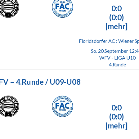
0:0
(0:0)
[mehr]
Floridsdorfer AC : Wiener S
So. 20.September 12:
WFV - LIGA U10
4.Runde
V – 4.Runde / U09-U08
0:0
(0:0)
[mehr]