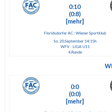
0:10
(0:8)
[mehr]
Floridsdorfer AC : Wiener Sportklub
So. 20.September 14:15h
WFV - LIGA U11
4.Runde
WF
0:0
(0:0)
[mehr]