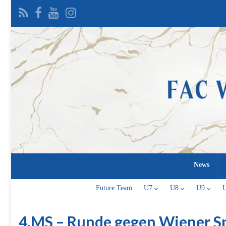
News
Future Team
U7
U8
U9
4.MS – Runde gegen Wiener S