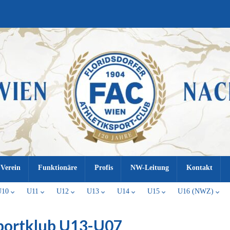
Verein
Funktionäre
Profis
NW-Leitung
Kontakt
U10
U11
U12
U13
U14
U15
U16 (NWZ)
portklub U13-U07