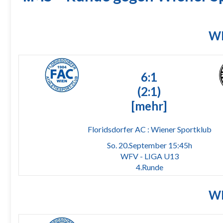
WF
6:1
(2:1)
[mehr]
Floridsdorfer AC : Wiener Sportklub
So. 20.September 15:45h
WFV - LIGA U13
4.Runde
WF