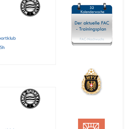
portklub
45h