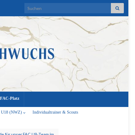
Search for:
FAC-Platz
U18 (NWZ)
Individualtrainer & Scouts
nde für unser FAC U9-Team im