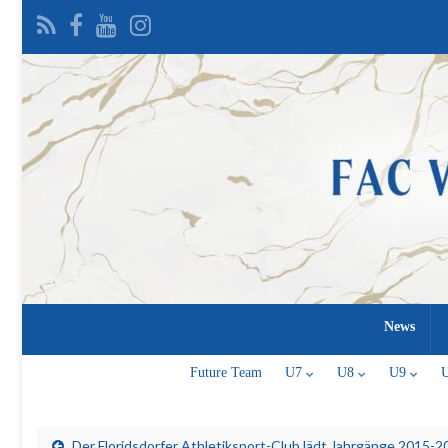
News
Future Team
U7
U8
U9
Der Floridsdorfer Athletiksport-Club lädt Jahrgänge 2015-