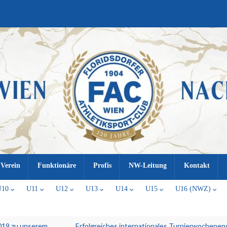
Verein
Funktionäre
Profis
NW-Leitung
Kontakt
U10
U11
U12
U13
U14
U15
U16 (NWZ)
2019 zu unserem
Erfolgreiches internationales Turnierwochene