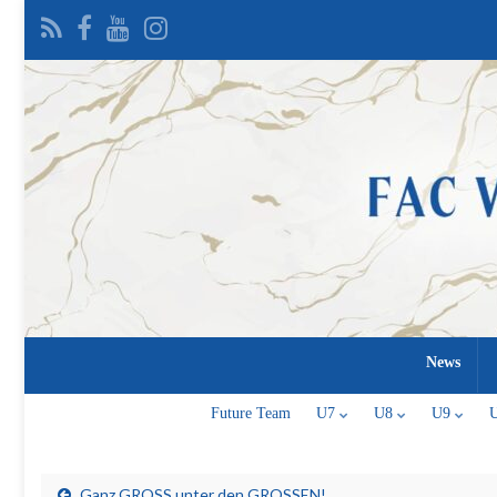
News
Future Team
U7
U8
U9
Ganz GROSS unter den GROSSEN!