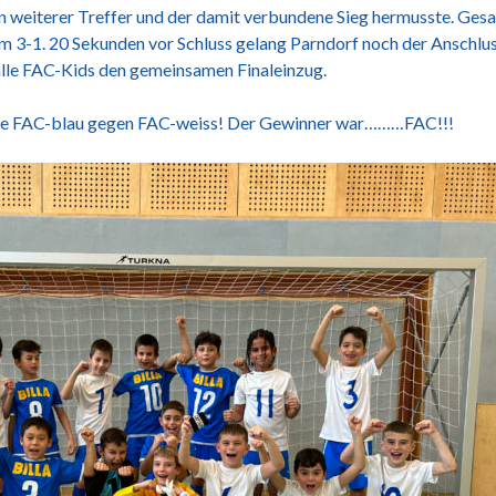
n weiterer Treffer und der damit verbundene Sieg hermusste. Gesagt
um 3-1. 20 Sekunden vor Schluss gelang Parndorf noch der Anschlu
alle FAC-Kids den gemeinsamen Finaleinzug.
ale FAC-blau gegen FAC-weiss! Der Gewinner war………FAC!!!