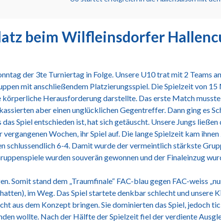
latz beim Wilfleinsdorfer Hallenc
tag der 3te Turniertag in Folge. Unsere U10 trat mit 2 Teams an u
uppen mit anschließendem Platzierungsspiel. Die Spielzeit von 1
körperliche Herausforderung darstellte. Das erste Match musste
, kassierten aber einen unglücklichen Gegentreffer. Dann ging es Sc
s das Spiel entschieden ist, hat sich getäuscht. Unsere Jungs ließe
ergangenen Wochen, ihr Spiel auf. Die lange Spielzeit kam ihnen 
en schlussendlich 6-4. Damit wurde der vermeintlich stärkste Gr
 Gruppenspiele wurden souverän gewonnen und der Finaleinzug wurde
egen. Somit stand dem „Traumfinale“ FAC-blau gegen FAC-weiss „n
hatten), im Weg. Das Spiel startete denkbar schlecht und unsere K
ht aus dem Konzept bringen. Sie dominierten das Spiel, jedoch tick
nden wollte. Nach der Hälfte der Spielzeit fiel der verdiente Ausgl