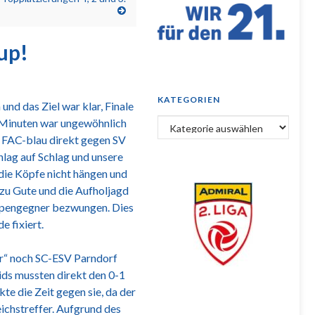
up!
KATEGORIEN
nd das Ziel war klar, Finale
5 Minuten war ungewöhnlich
Kategorien
 FAC-blau direkt gegen SV
hlag auf Schlag und unsere
n die Köpfe nicht hängen und
zu Gute und die Aufholjagd
uppengegner bezwungen. Dies
 fixiert.
ur“ noch SC-ESV Parndorf
ids mussten direkt den 0-1
te die Zeit gegen sie, da der
eichstreffer. Aufgrund des