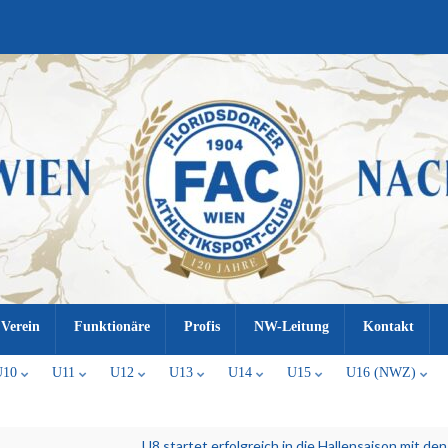
Verein
Funktionäre
Profis
NW-Leitung
Kontakt
U10
U11
U12
U13
U14
U15
U16 (NWZ)
U8 startet erfolgreich in die Hallensaison mit de