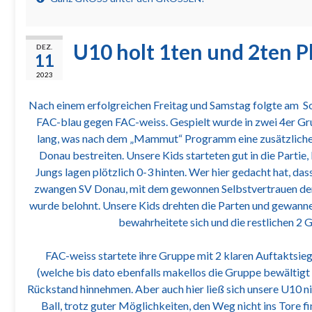
U10 holt 1ten und 2ten P
DEZ.
11
2023
Nach einem erfolgreichen Freitag und Samstag folgte am Sonn
FAC-blau gegen FAC-weiss. Gespielt wurde in zwei 4er Gr
lang, was nach dem „Mammut“ Programm eine zusätzliche 
Donau bestreiten. Unsere Kids starteten gut in die Partie
Jungs lagen plötzlich 0-3 hinten. Wer hier gedacht hat, das
zwangen SV Donau, mit dem gewonnen Selbstvertrauen der v
wurde belohnt. Unsere Kids drehten die Parten und gewann
bewahrheitete sich und die restlichen 2
FAC-weiss startete ihre Gruppe mit 2 klaren Auftaktsi
(welche bis dato ebenfalls makellos die Gruppe bewältigt 
Rückstand hinnehmen. Aber auch hier ließ sich unsere U10 nic
Ball, trotz guter Möglichkeiten, den Weg nicht ins Tore fi