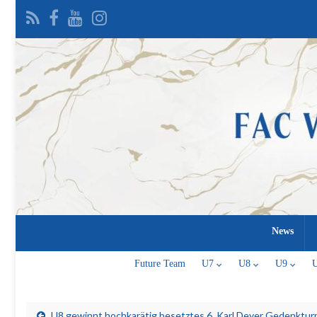
News
Future Team
U7
U8
U9
U8 gewinnt hochkarätig besetztes 6. Karl Deyer Gedenkturn