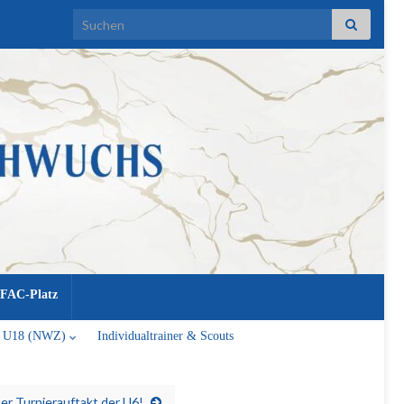
Search for:
FAC-Platz
U18 (NWZ)
Individualtrainer & Scouts
ter Turnierauftakt der U6!