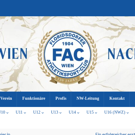
Verein
Funktionäre
Profis
NW-Leitung
Kontakt
U10
U11
U12
U13
U14
U15
U16 (NWZ)
ier in
Ein erfolgreicher ers