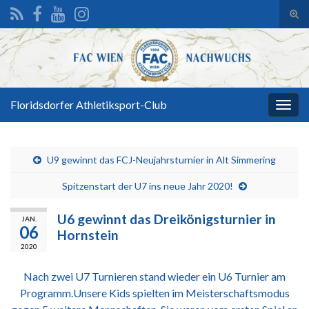
Suc
ums
Search for:
Floridsdorfer Athletiksport-Club
Navi
umsc
U9 gewinnt das FCJ-Neujahrsturnier in Alt Simmering
Spitzenstart der U7 ins neue Jahr 2020!
U6 gewinnt das Dreikönigsturnier in
JAN.
06
Hornstein
2020
Nach zwei U7 Turnieren stand wieder ein U6 Turnier am
Programm.Unsere Kids spielten im Meisterschaftsmodus