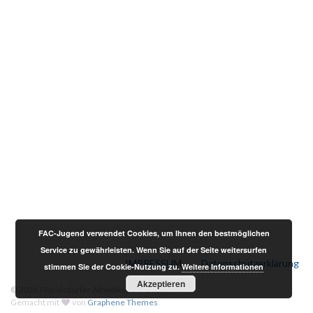
FAC-Jugend verwendet Cookies, um Ihnen den bestmöglichen
Service zu gewährleisten. Wenn Sie auf der Seite weitersurfen
IMPRESSUM
Datenschutzerklärung
stimmen Sie der Cookie-Nutzung zu.
Weitere Informationen
Akzeptieren
© 2026 Floridsdorfer Athletiksport-Club.
Gemacht mit
von
Graphene Themes
.