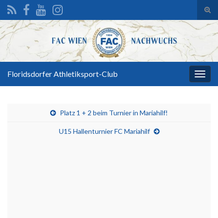
Suc
ums
Search for:
Floridsdorfer Athletiksport-Club
Navi
umsc
Platz 1 + 2 beim Turnier in Mariahilf!
U15 Hallenturnier FC Mariahilf