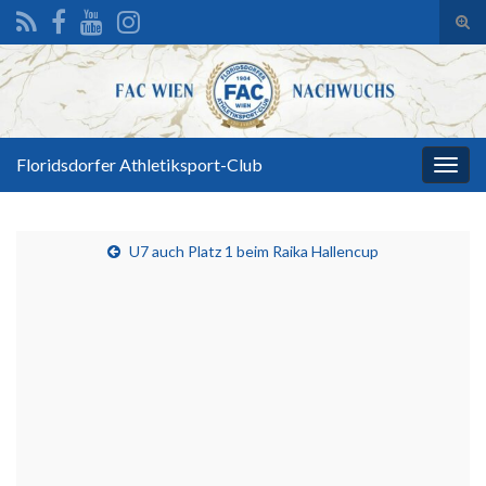
Suc
ums
Search for:
Floridsdorfer Athletiksport-Club
Navi
umsc
U7 auch Platz 1 beim Raika Hallencup