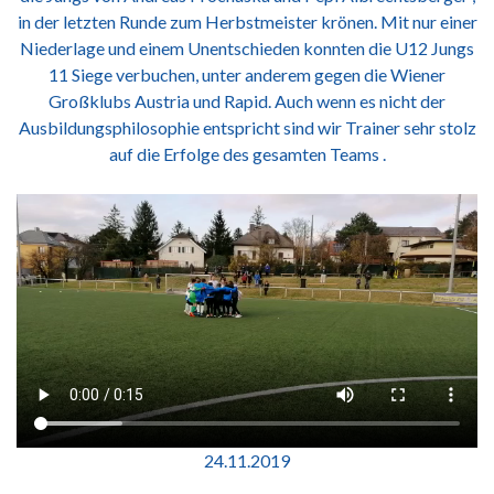
in der letzten Runde zum Herbstmeister krönen. Mit nur einer
Niederlage und einem Unentschieden konnten die U12 Jungs
11 Siege verbuchen, unter anderem gegen die Wiener
Großklubs Austria und Rapid. Auch wenn es nicht der
Ausbildungsphilosophie entspricht sind wir Trainer sehr stolz
auf die Erfolge des gesamten Teams .
24.11.2019