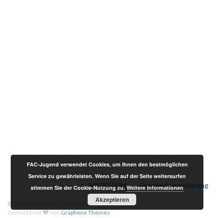
FAC-Jugend verwendet Cookies, um Ihnen den bestmöglichen
Service zu gewährleisten. Wenn Sie auf der Seite weitersurfen
IMPRESSUM
Datenschutzerklärung
stimmen Sie der Cookie-Nutzung zu.
Weitere Informationen
Akzeptieren
© 2026 Floridsdorfer Athletiksport-Club.
Gemacht mit
von
Graphene Themes
.