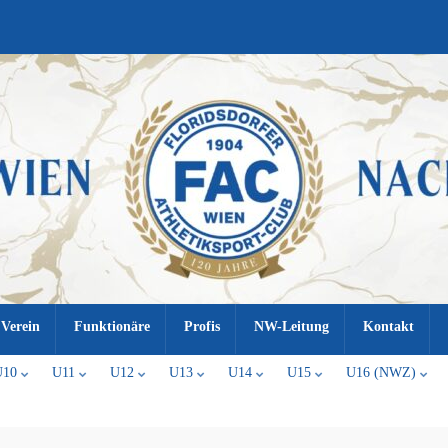
Verein
Funktionäre
Profis
NW-Leitung
Kontakt
U10
U11
U12
U13
U14
U15
U16 (NWZ)