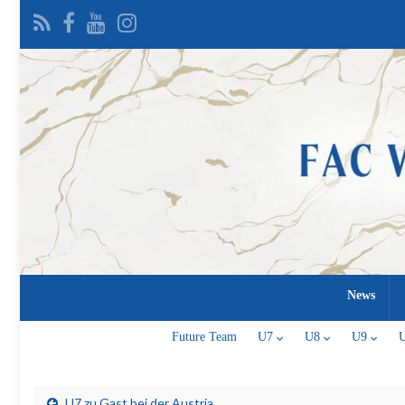
News
Future Team
U7
U8
U9
U7 zu Gast bei der Austria