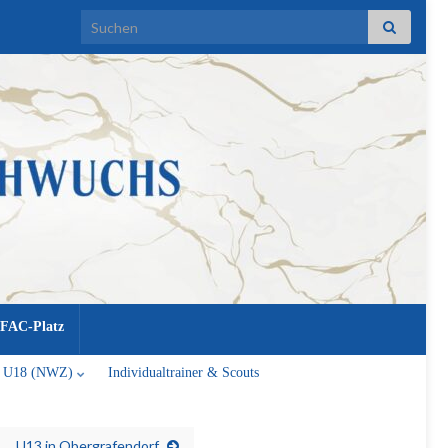
Search for:
FAC-Platz
U18 (NWZ)
Individualtrainer & Scouts
U13 in Obergrafendorf