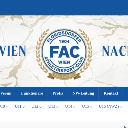
Verein
Funktionäre
Profis
NW-Leitung
Kontakt
U10
U11
U12
U13
U14
U15
U16 (NWZ)
In