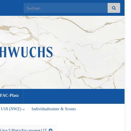
Search for:
FAC-Platz
U18 (NWZ)
Individualtrainer & Scouts
 Linz 2.Platz für unsere U7