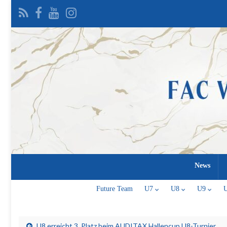
News
Future Team
U7
U8
U9
U8 erreicht 3. Platz beim AUDITAX Hallencup U8-Turnier