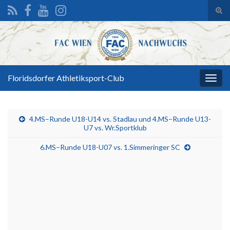
Suc
ums
Search for:
Floridsdorfer Athletiksport-Club
Navi
umsc
4.MS–Runde U18-U14 vs. Stadlau und 4.MS–Runde U13-
U7 vs. Wr.Sportklub
6.MS–Runde U18-U07 vs. 1.Simmeringer SC