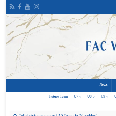
News
Future Team
U7
U8
U9
Tolle Leistung unserer U10 Teams in Düsseldorf