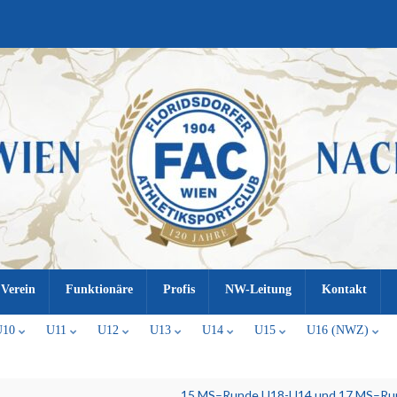
Verein
Funktionäre
Profis
NW-Leitung
Kontakt
U10
U11
U12
U13
U14
U15
U16 (NWZ)
15.MS–Runde U18-U14 und 17.MS–Run