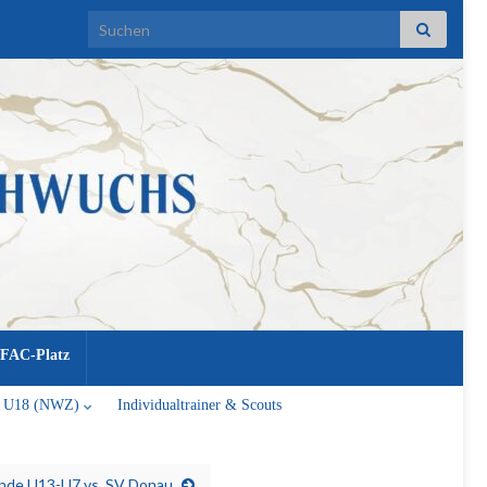
Search for:
FAC-Platz
U18 (NWZ)
Individualtrainer & Scouts
de U13-U7 vs. SV Donau