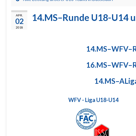
14.MS–Runde U18-U14 un
APR.
02
2018
14.MS–WFV–Ru
16.MS–WFV–Ru
14.MS–ALiga
WFV - Liga U18-U14