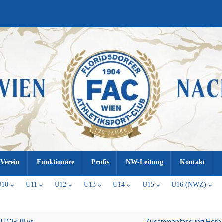
Verein
Funktionäre
Profis
NW-Leitung
Kontakt
U10
U11
U12
U13
U14
U15
U16 (NWZ)
 U13-U8 vs
Zusammenfassung Herbs