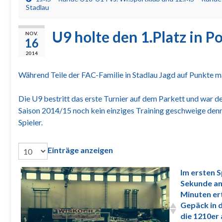
Stadlau
U9 holte den 1.Platz in P
NOV.
16
2014
Während Teile der FAC-Familie in Stadlau Jagd auf Punkte m
Die U9 bestritt das erste Turnier auf dem Parkett und war d
Saison 2014/15 noch kein einziges Training geschweige denn e
Spieler.
Einträge anzeigen
Im ersten S
Sekunde an
Minuten ert
Gepäck in 
die 1210er 