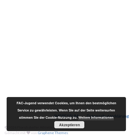
FAC-Jugend verwendet Cookies, um Ihnen den bestmöglichen
Service zu gewährleisten. Wenn Sie auf der Seite weitersurfen
IMPRESSUM
Datenschutzerklärung
stimmen Sie der Cookie-Nutzung zu.
Weitere Informationen
Akzeptieren
© 2026 Floridsdorfer Athletiksport-Club.
Gemacht mit
von
Graphene Themes
.