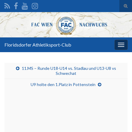
Suc
ums
Search for:
Floridsdorfer Athletiksport-Club
Navi
umsc
11.MS – Runde U18-U14 vs. Stadlau und U13-U8 vs
Schwechat
U9 holte den 1.Platz in Pottenstein