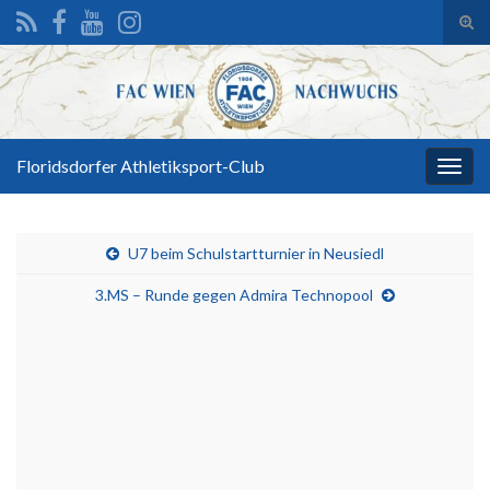
Suc
ums
Search for:
Floridsdorfer Athletiksport-Club
Navi
umsc
U7 beim Schulstartturnier in Neusiedl
3.MS – Runde gegen Admira Technopool