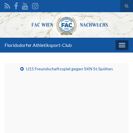
Suc
ums
Search for:
Floridsdorfer Athletiksport-Club
Navi
umsc
U15 Freundschaftsspiel gegen SKN St.Spölten