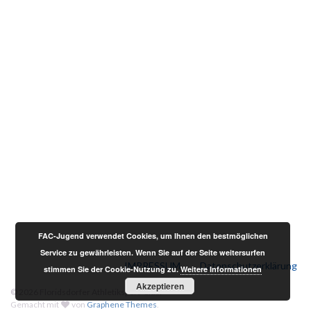
FAC-Jugend verwendet Cookies, um Ihnen den bestmöglichen
Service zu gewährleisten. Wenn Sie auf der Seite weitersurfen
IMPRESSUM
Datenschutzerklärung
stimmen Sie der Cookie-Nutzung zu.
Weitere Informationen
Akzeptieren
© 2026 Floridsdorfer Athletiksport-Club.
Gemacht mit
von
Graphene Themes
.