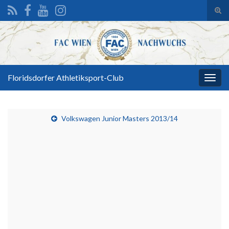
Suc
ums
Search for:
Floridsdorfer Athletiksport-Club
Navi
umsc
Volkswagen Junior Masters 2013/14