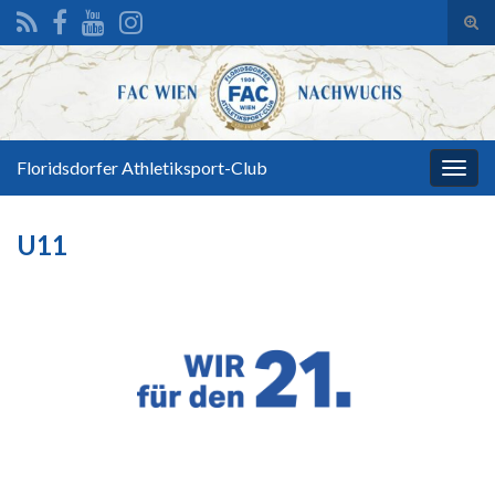
Suc
ums
Search for:
Floridsdorfer Athletiksport-Club
Navi
umsc
U11