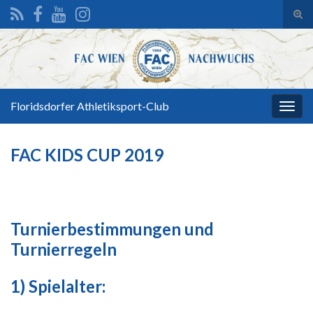
Suc
ums
Search for:
Floridsdorfer Athletiksport-Club
Navi
umsc
FAC KIDS CUP 2019
Turnierbestimmungen und
Turnierregeln
1) Spielalter: