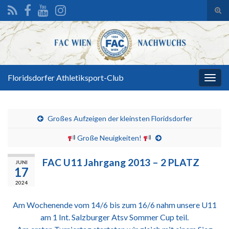
Suc
ums
Search for:
Floridsdorfer Athletiksport-Club
Navi
umsc
Großes Aufzeigen der kleinsten Floridsdorfer
Große Neuigkeiten!
FAC U11 Jahrgang 2013 – 2 PLATZ
JUNI
17
2024
Am Wochenende vom 14/6 bis zum 16/6 nahm unsere U11
am 1 Int. Salzburger Atsv Sommer Cup teil.