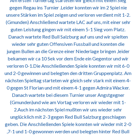
Am ersten Turniertag starteten wir gleich mit einem Sieg
gegen Regau ins Turnier .Leider konnten wir im 2 Spiel nie
unsere Stärken im Spiel zeigen und verloren verdient mit 1-2.
(Gmunden) Anschließend wartete LAC auf uns, mit einer sehr
guten Leistung gingen wir mit einem 5-1 Sieg vom Platz.
Danach wartete Red Bull Salzburg auf uns und wir spielten
wieder sehr guten Offensiven Fussball und konnten die
jungen Bullen an die Grenze einer Niederlage bringen ,leider
bekamen wir ca 10 Sek vor dem Ende ein Gegentor und wir
verloren 0-1.Die Anschließenden Spiele konnten wir mit 6-0
und 2-0 gewinnen und belegten den dritten Gruppenplatz. Am
nächsten Spieltag starteten wir gleich sehr stark mit einem 4-
0 gegen St Florian und mit einem 4-1 gegen Admira Wacker.
Danach wartete bei diesem Turnier unser Angstgegner
(Gmunden)und wie am Vortag verloren wir wieder mit 1-
2.Auch im nächsten Spiel mußten wir uns wieder sehr
unglücklich mit 2-3 gegen Red Bull Salzburg geschlagen
geben. Die Anschließenden Spiele konnten wir wieder mit 2-0
,7-1 und 1-0 gewonnen werden und belegten hinter Red Bull