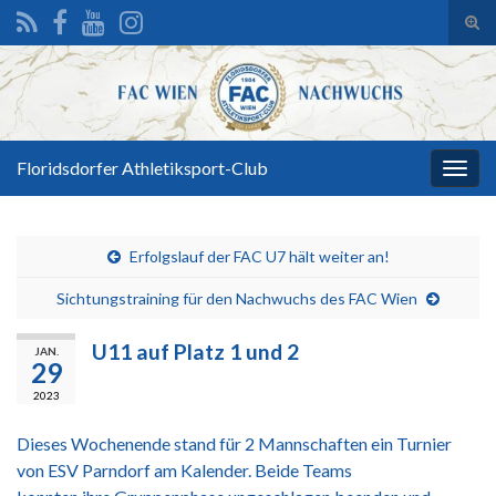
Suc
ums
Search for:
Floridsdorfer Athletiksport-Club
Navi
umsc
Erfolgslauf der FAC U7 hält weiter an!
Sichtungstraining für den Nachwuchs des FAC Wien
U11 auf Platz 1 und 2
JAN.
29
2023
Dieses Wochenende stand für 2 Mannschaften ein Turnier
von ESV Parndorf am Kalender. Beide Teams