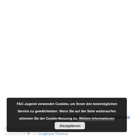
FAC-Jugend verwendet Cookies, um Ihnen den bestmöglichen
Service zu gewährleisten. Wenn Sie auf der Seite weitersurfen
IMPRESSUM
Datenschutzerklärung
stimmen Sie der Cookie-Nutzung zu.
Weitere Informationen
Akzeptieren
© 2026 Floridsdorfer Athletiksport-Club.
Gemacht mit
von
Graphene Themes
.