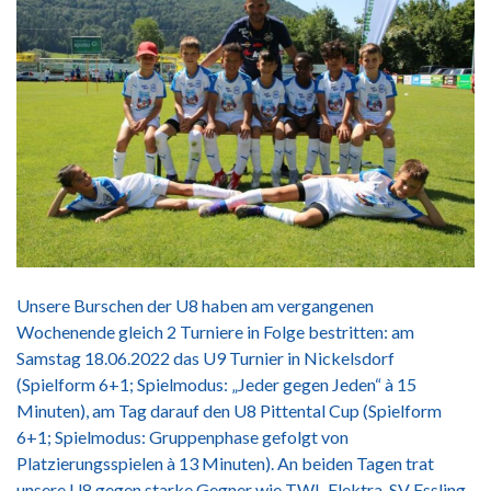
Unsere Burschen der U8 haben am vergangenen
Wochenende gleich 2 Turniere in Folge bestritten: am
Samstag 18.06.2022 das U9 Turnier in Nickelsdorf
(Spielform 6+1; Spielmodus: „Jeder gegen Jeden“ à 15
Minuten), am Tag darauf den U8 Pittental Cup (Spielform
6+1; Spielmodus: Gruppenphase gefolgt von
Platzierungsspielen à 13 Minuten). An beiden Tagen trat
unsere U8 gegen starke Gegner wie TWL-Elektra, SV Essling,