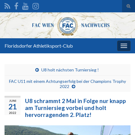
Suc
ums
Search for:
Floridsdorfer Athletiksport-Club
Navi
umsc
U8 holt nächsten Turniersieg !
FAC U11 mit einem Achtungserfolg bei der Champions Trophy
2022
U8 schrammt 2 Mal in Folge nur knapp
JUNI
21
am Turniersieg vorbei und holt
2022
hervorragenden 2. Platz!