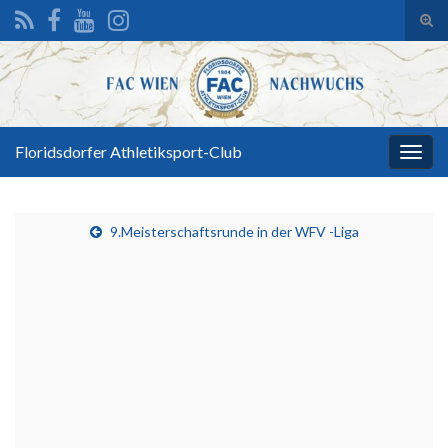
Suc
ums
Search for:
Floridsdorfer Athletiksport-Club
Navi
umsc
9.Meisterschaftsrunde in der WFV -Liga