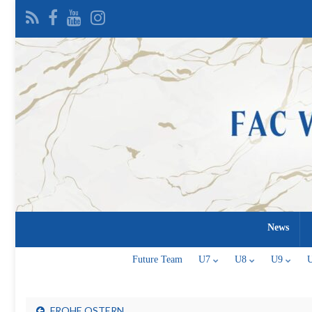
News
Future Team
U7
U8
U9
FROHE OSTERN