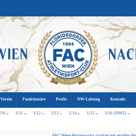
Verein
Funktionäre
Profis
NW-Leitung
Kontakt
U10
U11
U12
U13
U14
U15
U16 (NWZ)
FAC Wien Nachwuchs startet mit großer Vor