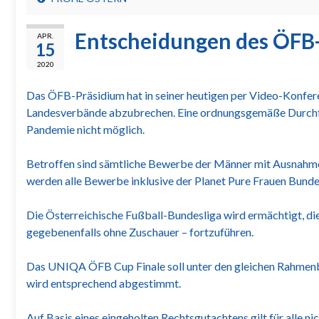
Entscheidungen des ÖFB-
APR.
15
2020
Das ÖFB-Präsidium hat in seiner heutigen per Video-Konfere
Landesverbände abzubrechen. Eine ordnungsgemäße Durchfü
Pandemie nicht möglich.
Betroffen sind sämtliche Bewerbe der Männer mit Ausnahme
werden alle Bewerbe inklusive der Planet Pure Frauen Bu
Die Österreichische Fußball-Bundesliga wird ermächtigt, di
gegebenenfalls ohne Zuschauer – fortzuführen.
Das UNIQA ÖFB Cup Finale soll unter den gleichen Rahmenbe
wird entsprechend abgestimmt.
Auf Basis eines eingeholten Rechtsgutachtens gilt für alle n