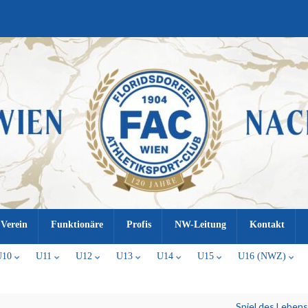
Verein
Funktionäre
Profis
NW-Leitung
Kontakt
U10
U11
U12
U13
U14
U15
U16 (NWZ)
„Spiel des Leben