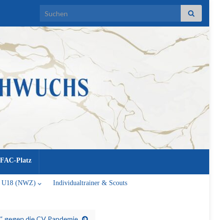
Search for:
FAC-Platz
U18 (NWZ)
Individualtrainer & Scouts
s“ gegen die CV Pandemie