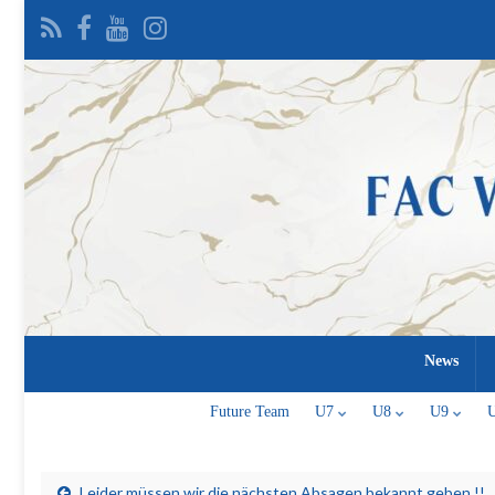
News
Future Team
U7
U8
U9
Leider müssen wir die nächsten Absagen bekannt geben !!