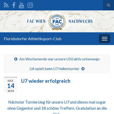
Suc
ums
Search for:
Floridsdorfer Athletiksport-Club
Navi
umsc
Am Wochenende war unsere U10 aktiv unterwegs
U6 spielt beim U7 Hallenturnier
U7 wieder erfolgreich
DEZ.
14
2019
Nächster Turniersieg für unsere U7 und dieses mal sogar
ohne Gegentor und 18 schöne Treffern. Gratulation an die