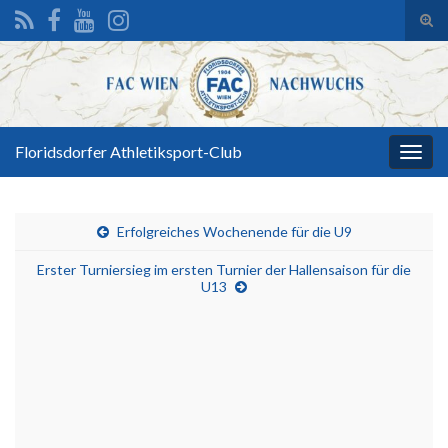
Suc
ums
Search for:
Floridsdorfer Athletiksport-Club
Navi
umsc
Erfolgreiches Wochenende für die U9
Erster Turniersieg im ersten Turnier der Hallensaison für die
U13