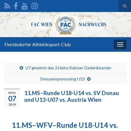
Suc
ums
Search for:
Floridsdorfer Athletiksport-Club
Navi
umsc
U7 gewinnt das 2.Heinz Kalsner Gedenkturnier
Dressensponsoring U13
11.MS–Runde U18-U14 vs. SV Donau
NOV.
07
und U13-U07 vs. Austria Wien
2019
11.MS–WFV–Runde U18-U14 vs.