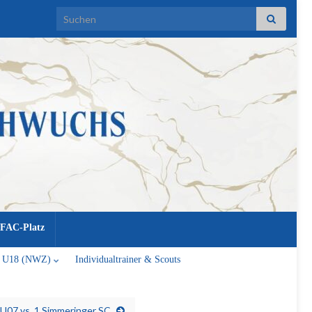
Search for:
FAC-Platz
U18 (NWZ)
Individualtrainer & Scouts
07 vs. 1.Simmeringer SC