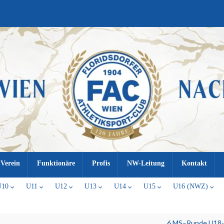
Verein
Funktionäre
Profis
NW-Leitung
Kontakt
U10
U11
U12
U13
U14
U15
U16 (NWZ)
6.MS–Runde U18-U