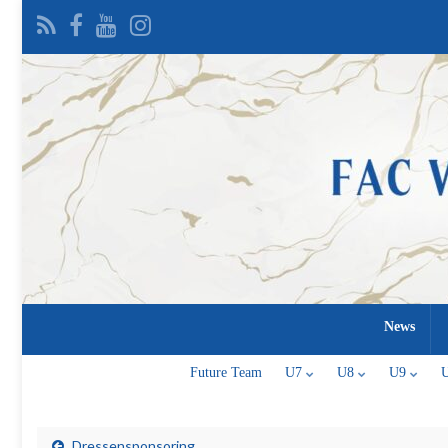
News
Future Team
U7
U8
U9
Dressensponsoring