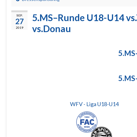
5.MS–Runde U18-U14 vs.
SEP.
27
vs.Donau
2019
5.MS
5.MS
WFV - Liga U18-U14