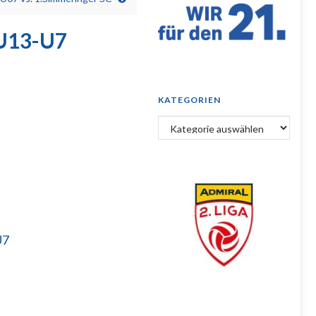
 U13-U7
KATEGORIEN
Kategorien
U7