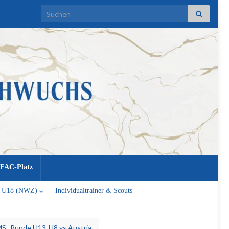
Search for:
FAC-Platz
U18 (NWZ)
Individualtrainer & Scouts
MS–Runde U13-U8 vs.Austria