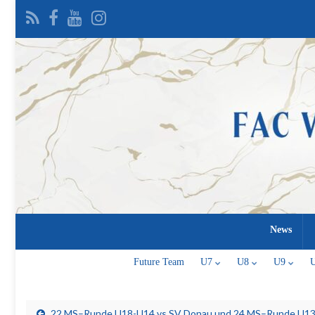
News
Future Team
U7
U8
U9
22.MS–Runde U18-U14 vs.SV Donau und 24.MS–Runde U13-