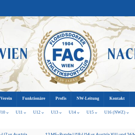
Verein
Funktionäre
Profis
NW-Leitung
Kontakt
U10
U11
U12
U13
U14
U15
U16 (NWZ)
U7 vs.Austria
12.MS–Runde U18-U14 vs.Austria XIII und 26.