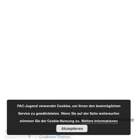
FAC-Jugend verwendet Cookies, um Ihnen den bestmöglichen
Service zu gewährleisten. Wenn Sie auf der Seite weitersurfen
IMPRESSUM
Datenschutzerklärung
stimmen Sie der Cookie-Nutzung zu.
Weitere Informationen
Akzeptieren
© 2026 Floridsdorfer Athletiksport-Club.
Gemacht mit
von
Graphene Themes
.