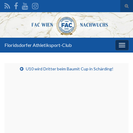
Suc
ums
Search for:
Floridsdorfer Athletiksport-Club
Navi
umsc
U10 wird Dritter beim Baumit Cup in Schärding!