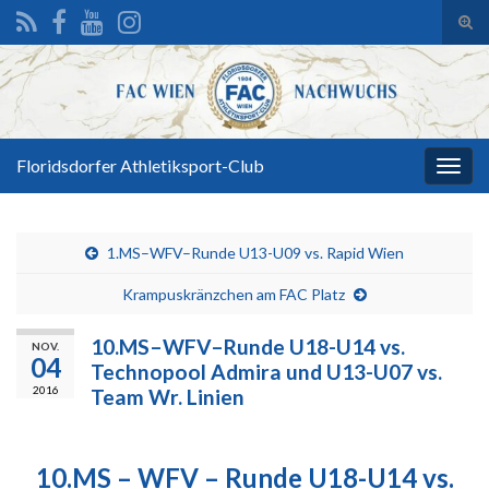
Suc
ums
Search for:
Floridsdorfer Athletiksport-Club
Navi
umsc
1.MS–WFV–Runde U13-U09 vs. Rapid Wien
Krampuskränzchen am FAC Platz
10.MS–WFV–Runde U18-U14 vs.
NOV.
04
Technopool Admira und U13-U07 vs.
2016
Team Wr. Linien
10.MS – WFV – Runde U18-U14 vs.