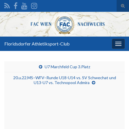
Suc
ums
Search for:
Floridsdorfer Athletiksport-Club
Navi
umsc
U7 Marchfeld Cup 3.Platz
20.u.22.MS–WFV–Runde U18-U14 vs. SV Schwechat und
U13-U7 vs. Technopool Admira