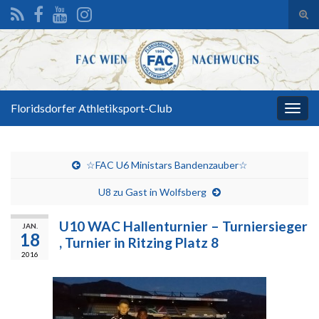
Suc
ums
Search for:
Floridsdorfer Athletiksport-Club
Navi
umsc
☆FAC U6 Ministars Bandenzauber☆
U8 zu Gast in Wolfsberg
U10 WAC Hallenturnier – Turniersieger
JAN.
18
, Turnier in Ritzing Platz 8
2016