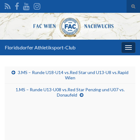
Suc
ums
Search for:
Floridsdorfer Athletiksport-Club
Navi
umsc
3.MS – Runde U18-U14 vs.Red Star und U13-U8 vs.Rapid
Wien
1.MS – Runde U13-U08 vs.Red Star Penzing und U07 vs.
Donaufeld