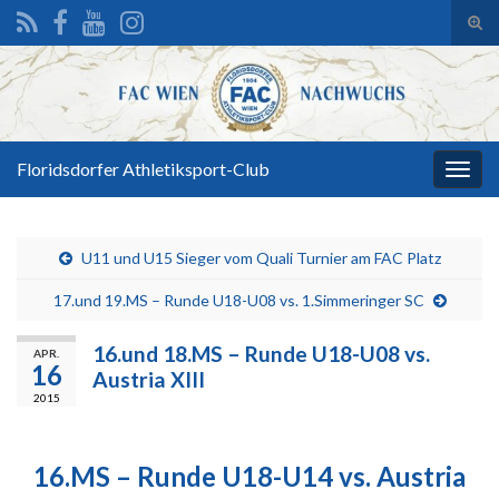
Suc
ums
Search for:
Floridsdorfer Athletiksport-Club
Navi
umsc
U11 und U15 Sieger vom Quali Turnier am FAC Platz
17.und 19.MS – Runde U18-U08 vs. 1.Simmeringer SC
16.und 18.MS – Runde U18-U08 vs.
APR.
16
Austria XIII
2015
16.MS – Runde U18-U14 vs. Austria