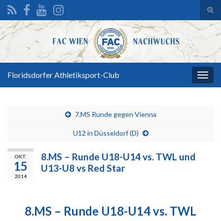
Suc
ums
Search for:
Floridsdorfer Athletiksport-Club
Navi
umsc
7.MS Runde gegen Vienna
U12 in Düsseldorf (D)
8.MS – Runde U18-U14 vs. TWL und
OKT.
15
U13-U8 vs Red Star
2014
8.MS – Runde U18-U14 vs. TWL