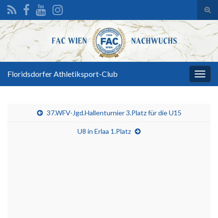
Suc
ums
Search for:
Floridsdorfer Athletiksport-Club
Navi
umsc
37.WFV-Jgd.Hallenturnier 3.Platz für die U15
U8 in Erlaa 1.Platz