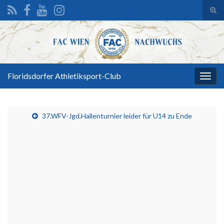
Suc
ums
Search for:
Floridsdorfer Athletiksport-Club
Navi
umsc
37.WFV-Jgd.Hallenturnier leider für U14 zu Ende