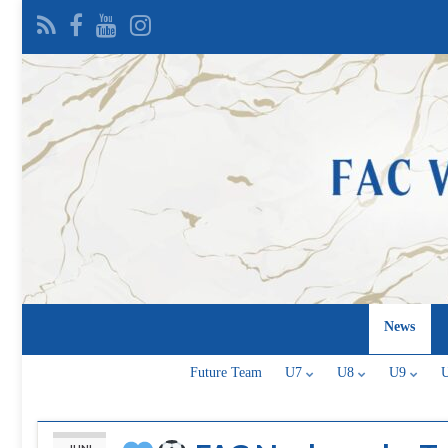
News
Future Team
U7
U8
U9