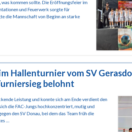
, was kommen sollte. Die Eröffnungsfeier im
tationen und Feuerwerk sorgte für
igte die Mannschaft von Beginn an starke
im Hallenturnier vom SV Gerasdor
urniersieg belohnt
ckende Leistung und konnte sich am Ende verdient den
n sich die FAC-Jungs hochkonzentriert, mutig und
 gegen den SV Donau, bei dem das Team früh die
tes …