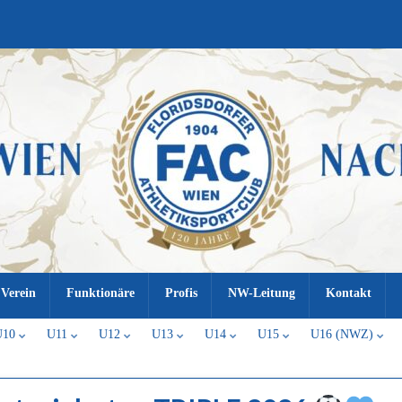
Verein
Funktionäre
Profis
NW-Leitung
Kontakt
U10
U11
U12
U13
U14
U15
U16 (NWZ)