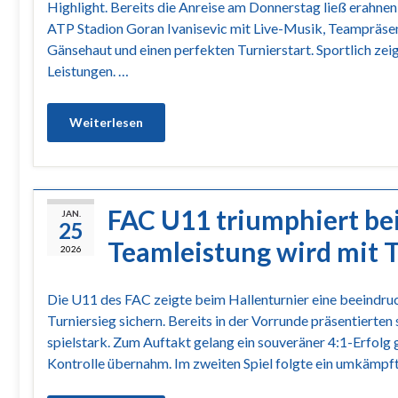
Highlight. Bereits die Anreise am Donnerstag ließ erahnen
ATP Stadion Goran Ivanisevic mit Live-Musik, Teampräsen
Gänsehaut und einen perfekten Turnierstart. Sportlich ze
Leistungen. …
Weiterlesen
FAC U11 triumphiert be
JAN.
25
Teamleistung wird mit T
2026
Die U11 des FAC zeigte beim Hallenturnier eine beeindru
Turniersieg sichern. Bereits in der Vorrunde präsentierte
spielstark. Zum Auftakt gelang ein souveräner 4:1-Erfolg
Kontrolle übernahm. Im zweiten Spiel folgte ein umkämpf