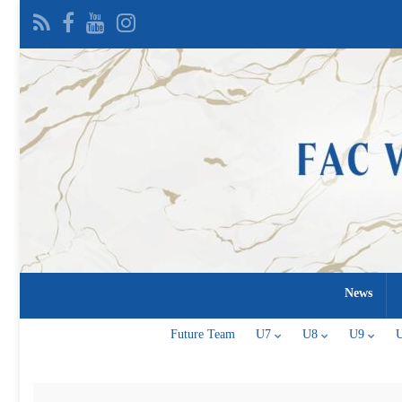
News
Future Team
U7
U8
U9