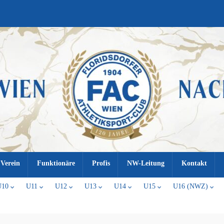
Verein
Funktionäre
Profis
NW-Leitung
Kontakt
U10
U11
U12
U13
U14
U15
U16 (NWZ)